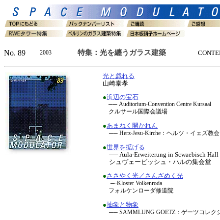
No. 89
特集：光を纏うガラス建築
2003
CONTE
光と戯れる
山崎泰孝
●
浜辺の宝石
── Auditorium-Convention Centre Kursaal
クルサール国際会議場
●
あまねく開かれん
── Herz-Jesu-Kirche：ヘルツ・イェズ教会
●
世界を拡げる
── Aula-Erweiterung in Scwaebisch Hall
シュヴェービッシュ・ハルの集会堂
●
ささやく光／さんざめく光
─-Kloster Volkenroda
フォルケンローダ修道院
●
抽象と物象
── SAMMLUNG GOETZ：ゲーツコレ