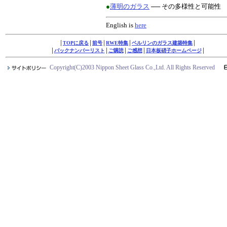
●
薄明のガラス
── その多様性と可能性
English is
here
│
TOPに戻る
│
前号
│
RWE特集
│
ベルリンのガラス建築特集
│
│
バックナンバーリスト
│
ご購読
│
ご感想
│
日本板硝子ホームページ
│
Copyright(C)2003 Nippon Sheet Glass Co.,Ltd. All Rights Reserved